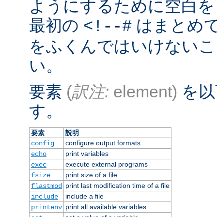
ようにするために空白を
最初の
はまとめ
<!--#
をふくんではいけないこ
い。
要素
(
訳注:
element)
を以
す。
要素
説明
configure output formats
config
print variables
echo
execute external programs
exec
print size of a file
fsize
print last modification time of a file
flastmod
include a file
include
print all available variables
printenv