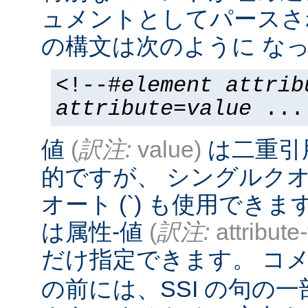
ュメントとしてパースさ
の構文は次のように なっ
<!--#
element
attrib
attribute
=
value
...
値
(
訳注:
value)
は二重引
的ですが、 シングルクオー
オート (`) も使用でき
は属性-値
(
訳注:
attribute
だけ指定できます。 コメ
の前には、SSI の句の